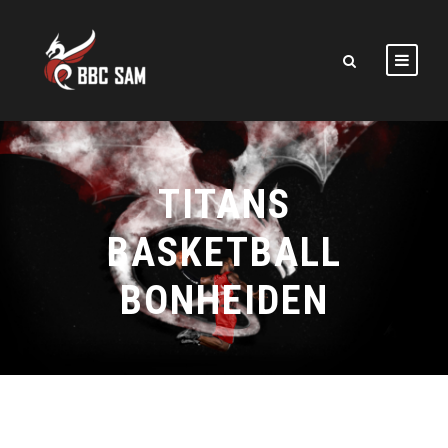
TITANS
BASKETBALL
BONHEIDEN