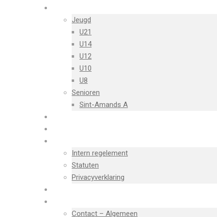
TEAMS
Jeugd
U21
U14
U12
U10
U8
Senioren
Sint-Amands A
ZAAL
NIEUWS
DOCUMENTEN
Intern regelement
Statuten
Privacyverklaring
SPONSORS
CONTACT
Contact – Algemeen