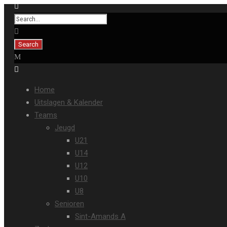
Home
Uitslagen & Kalender
Teams
Jeugd
U21
U14
U12
U10
U8
Senioren
Sint-Amands A