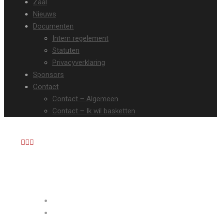
Zaal
Nieuws
Documenten
Intern regelement
Statuten
Privacyverklaring
Sponsors
Contact
Contact – Algemeen
Contact – Ik wil basketten
HOME
UITSLAGEN & KALENDER