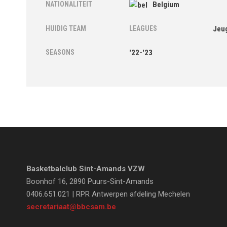
NATIONALITEIT
Belgium
HUIDIG TEAM
LEAGUES
Jeu
SEASONS
'22-'23
Basketbalclub Sint-Amands VZW
Boonhof 16, 2890 Puurs-Sint-Amands
0406.651.021 | RPR Antwerpen afdeling Mechelen
secretariaat@bbcsam.be