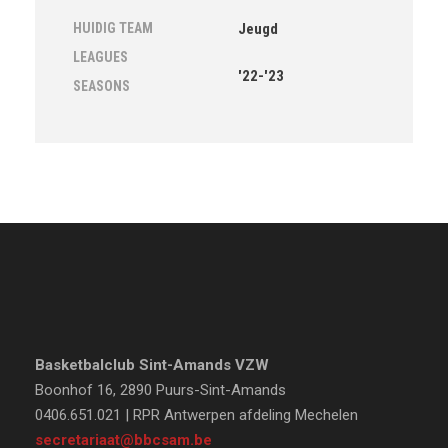
HUIDIG TEAM
Jeugd
LEAGUES
'22-'23
SEASONS
Basketbalclub Sint-Amands VZW
Boonhof 16, 2890 Puurs-Sint-Amands
0406.651.021 | RPR Antwerpen afdeling Mechelen
secretariaat@bbcsam.be