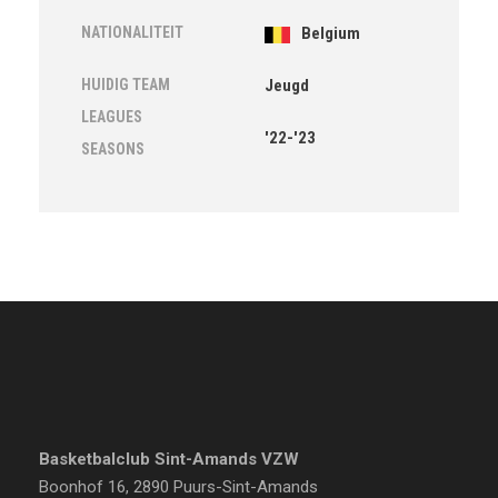
NATIONALITEIT
Belgium
HUIDIG TEAM
Jeugd
LEAGUES
'22-'23
SEASONS
Basketbalclub Sint-Amands VZW
Boonhof 16, 2890 Puurs-Sint-Amands