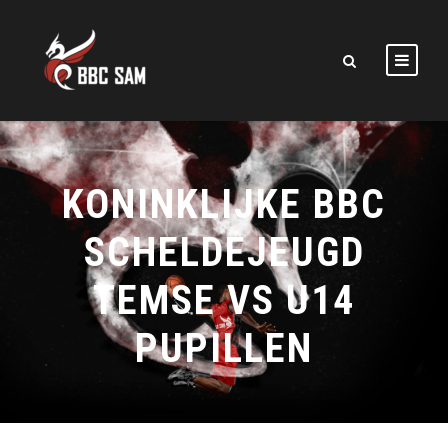
KONINKLIJKE BBC
SCHELDEJEUGD
TEMSE VS U14
PUPILLEN