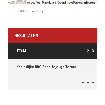
Leaflet
|
Map data ©
OpenStreetMap
contributors
9140 Temse, België
RESULTATEN
TEAM
1
2
3
4
O
Koninklijke BBC Scheldejeugd Temse
—
—
—
—
—
—
—
—
—
—