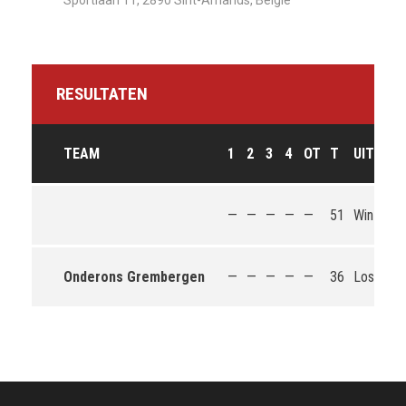
Sportlaan 11, 2890 Sint-Amands, België
RESULTATEN
TEAM
1
2
3
4
OT
T
UITKOM
—
—
—
—
—
51
Win
Onderons Grembergen
—
—
—
—
—
36
Loss