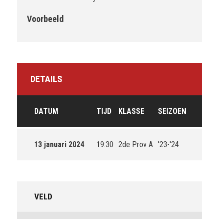
Voorbeeld
DETAILS
DATUM
TIJD
KLASSE
SEIZOEN
13 januari 2024
19:30
2de Prov A
'23-'24
VELD