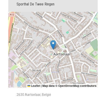
Sporthal De Twee Ringen
Leaflet
|
Map data ©
OpenStreetMap
contributors
2630 Aartselaar, België