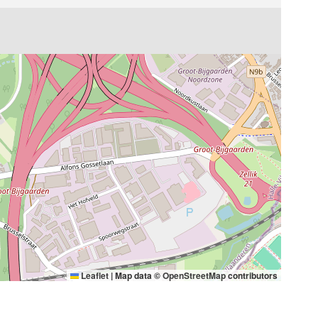
Leaflet
|
Map data ©
OpenStreetMap
contributors