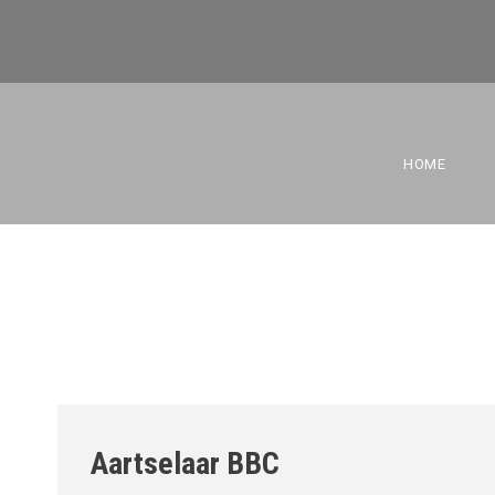
AARTSELAA
HOME
Aartselaar BBC