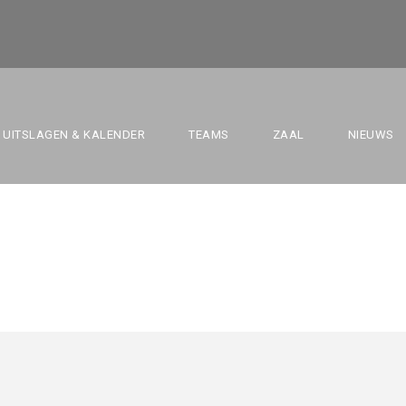
R BBC VS. BBC SA
UITSLAGEN & KALENDER
TEAMS
ZAAL
NIEUWS