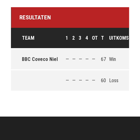
RESULTATEN
TEAM
1
2
3
4
OT
T
UITKOMST
BBC Coveco Niel
—
—
—
—
—
67
Win
—
—
—
—
—
60
Loss