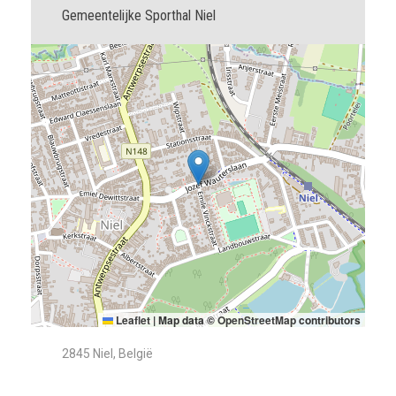
Gemeentelijke Sporthal Niel
Leaflet
|
Map data ©
OpenStreetMap
contributors
2845 Niel, België