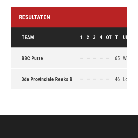
RESULTATEN
TEAM
1
2
3
4
OT
T
UITKO
BBC Putte
—
—
—
—
—
65
Win
3de Provinciale Reeks B
—
—
—
—
—
46
Loss