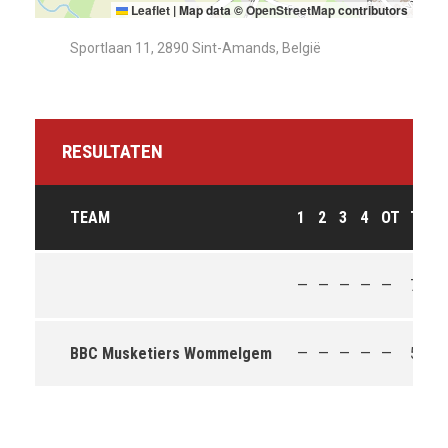
Leaflet
|
Map data ©
OpenStreetMap
contributors
Sportlaan 11, 2890 Sint-Amands, België
RESULTATEN
TEAM
1
2
3
4
OT
T
U
—
—
—
—
—
74
W
BBC Musketiers Wommelgem
—
—
—
—
—
54
L