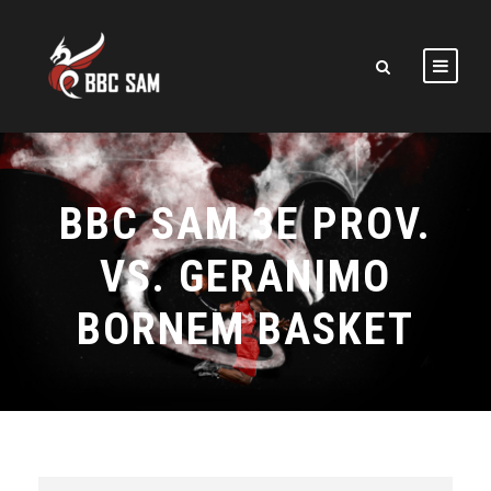
BBC SAM 3E PROV.
VS. GERANIMO
BORNEM BASKET