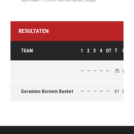
Sportlaan 11, 2890 Sint-Amands, België
RESULTATEN
TEAM
1
2
3
4
OT
T
UITK
—
—
—
—
—
75
Win
Geranimo Bornem Basket
—
—
—
—
—
61
Loss