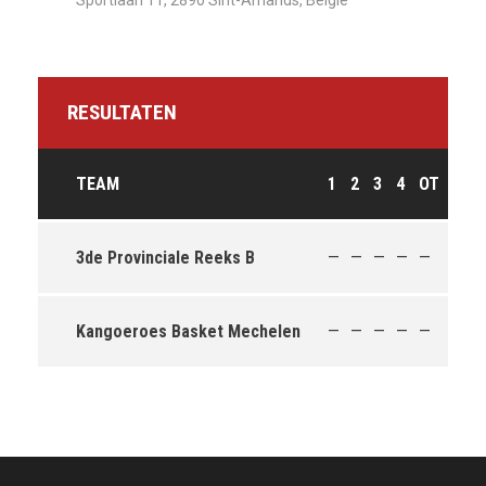
Sportlaan 11, 2890 Sint-Amands, België
RESULTATEN
TEAM
1
2
3
4
OT
T
3de Provinciale Reeks B
—
—
—
—
—
61
Kangoeroes Basket Mechelen
—
—
—
—
—
45