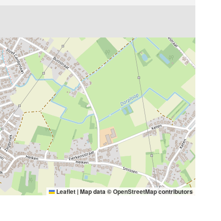
Leaflet
|
Map data ©
OpenStreetMap
contributors