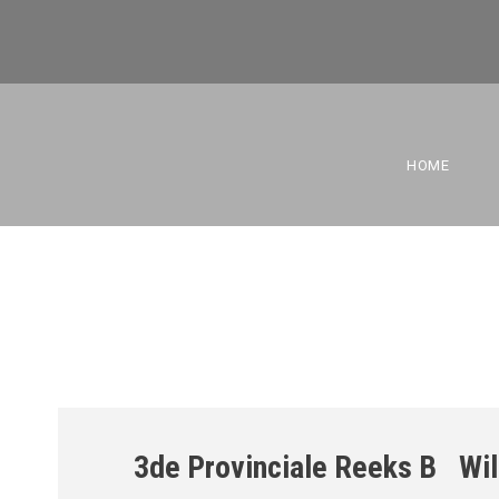
BBC SAM 4E 
HOME
3de Provinciale Reeks B
Wil