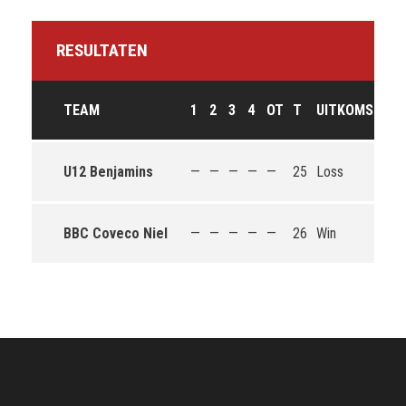
RESULTATEN
TEAM
1
2
3
4
OT
T
UITKOMST
U12 Benjamins
—
—
—
—
—
25
Loss
BBC Coveco Niel
—
—
—
—
—
26
Win