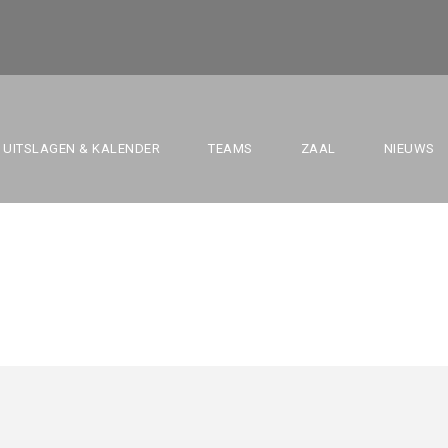
4 VS. TELSTAR B
UITSLAGEN & KALENDER
TEAMS
ZAAL
NIEUWS