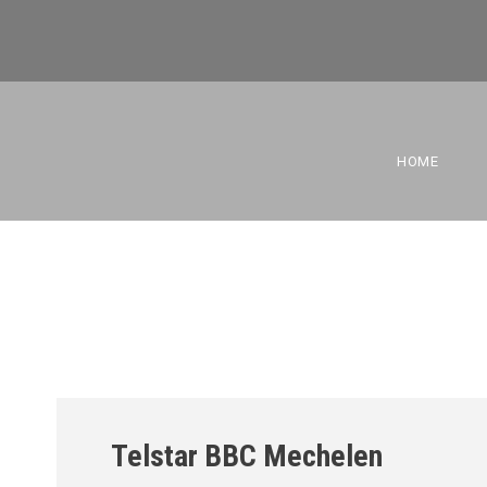
BBC SAM U1
HOME
Telstar BBC Mechelen