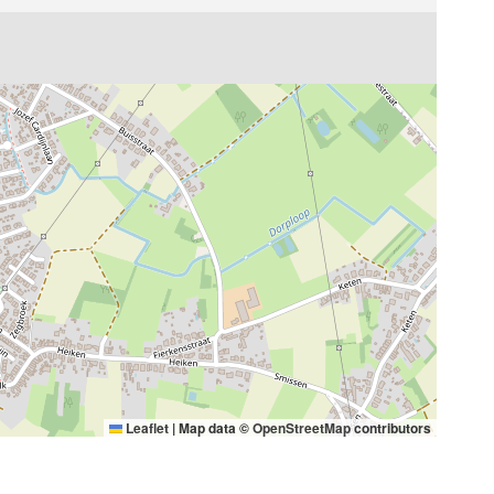
Leaflet
|
Map data ©
OpenStreetMap
contributors