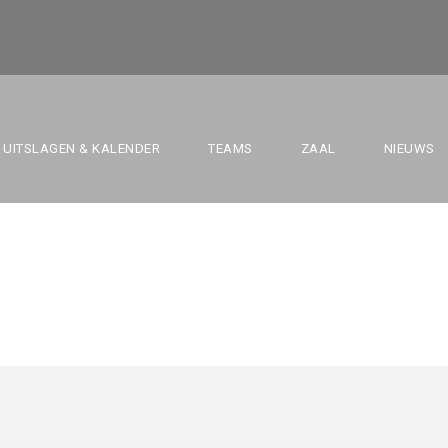
 VS. BBC SCHELD
UITSLAGEN & KALENDER
TEAMS
ZAAL
NIEUWS