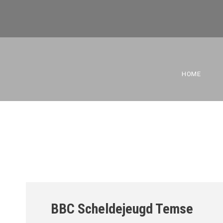
BBC SAM U16
HOME
BBC Scheldejeugd Temse