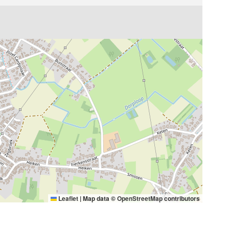
Leaflet
|
Map data ©
OpenStreetMap
contributors