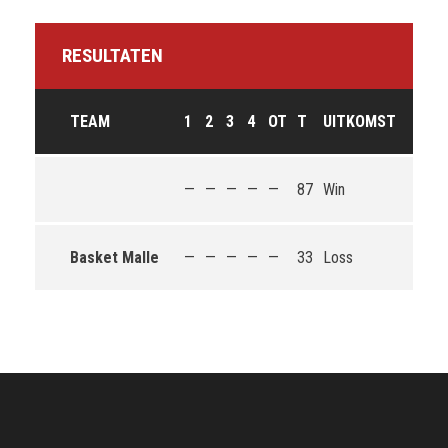
RESULTATEN
TEAM
1
2
3
4
OT
T
UITKOMST
—
—
—
—
—
87
Win
Basket Malle
—
—
—
—
—
33
Loss