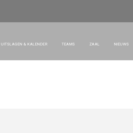
ELLE VS. BBC SAM 
UITSLAGEN & KALENDER
TEAMS
ZAAL
NIEUWS