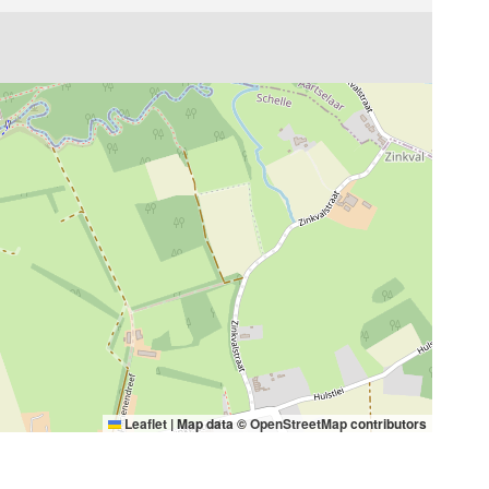
Leaflet
|
Map data ©
OpenStreetMap
contributors