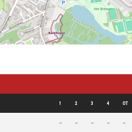
1
2
3
4
OT
—
—
—
—
—