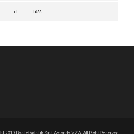
51
Loss
ht 2019 Basketbalclub Sint-Amands VZW, All Right Reserved