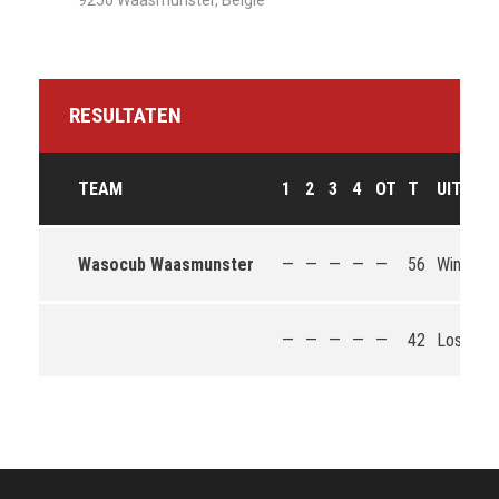
9250 Waasmunster, België
RESULTATEN
TEAM
1
2
3
4
OT
T
UITKOM
Wasocub Waasmunster
—
—
—
—
—
56
Win
—
—
—
—
—
42
Loss