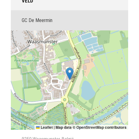
VELD
GC De Meermin
Leaflet
|
Map data ©
OpenStreetMap
contributors