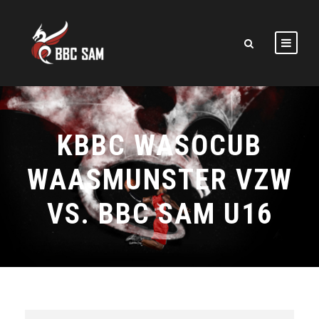
KBBC WASOCUB
WAASMUNSTER VZW
VS. BBC SAM U16