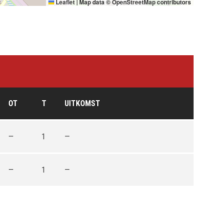
Leaflet
|
Map data ©
OpenStreetMap
contributors
OT
T
UITKOMST
—
1
—
—
1
—