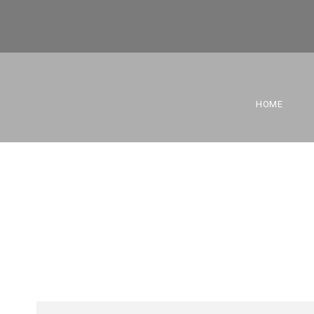
KONINKLIJKE S
HOME