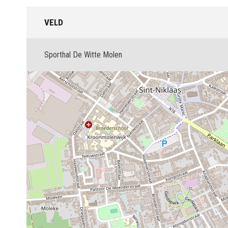
VELD
Sporthal De Witte Molen