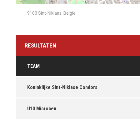
9100 Sint-Niklaas, België
RESULTATEN
TEAM
Koninklijke Sint-Niklase Condors
U10 Microben