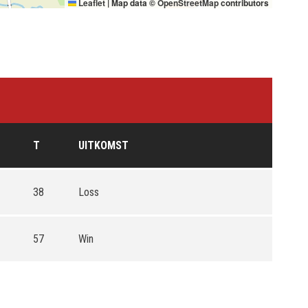
Leaflet
|
Map data ©
OpenStreetMap
contributors
T
UITKOMST
38
Loss
57
Win