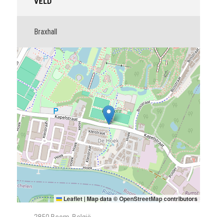
VELD
Braxhall
Leaflet
|
Map data ©
OpenStreetMap
contributors