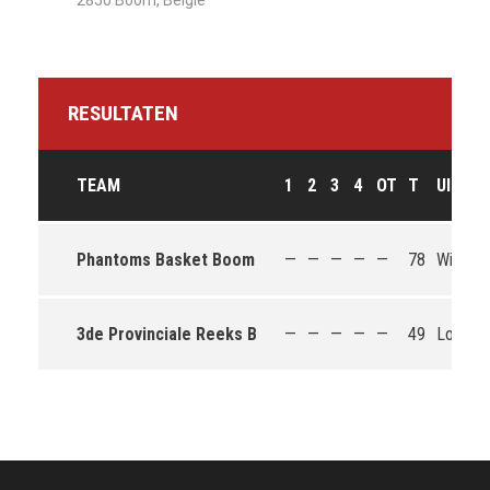
2850 Boom, België
RESULTATEN
TEAM
1
2
3
4
OT
T
UITKO
Phantoms Basket Boom
—
—
—
—
—
78
Win
3de Provinciale Reeks B
—
—
—
—
—
49
Loss