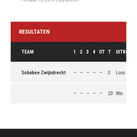
Fortlaan 10, 2070 Zwijndrecht
RESULTATEN
TEAM
1
2
3
4
OT
T
UITKOMS
Sobabee Zwijndrecht
—
—
—
—
—
0
Loss
—
—
—
—
—
20
Win