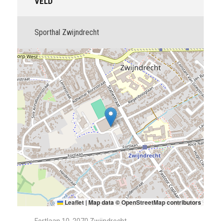
VELD
Sporthal Zwijndrecht
Leaflet
|
Map data ©
OpenStreetMap
contributors