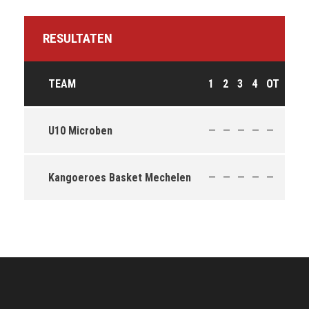
RESULTATEN
TEAM
1
2
3
4
OT
T
U
U10 Microben
—
—
—
—
—
1
—
Kangoeroes Basket Mechelen
—
—
—
—
—
1
—