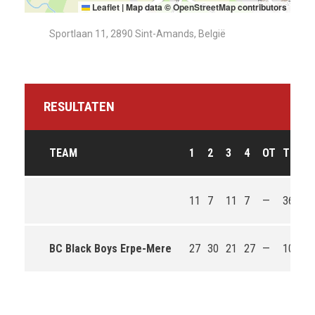
Leaflet
|
Map data ©
OpenStreetMap
contributors
Sportlaan 11, 2890 Sint-Amands, België
RESULTATEN
TEAM
1
2
3
4
OT
T
U
11
7
11
7
—
36
L
BC Black Boys Erpe-Mere
27
30
21
27
—
105
W