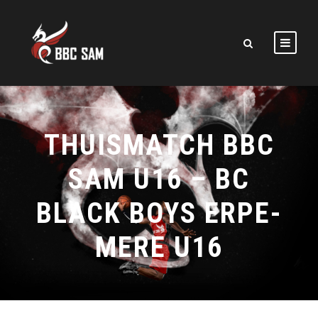
THUISMATCH BBC
SAM U16 – BC
BLACK BOYS ERPE-
MERE U16