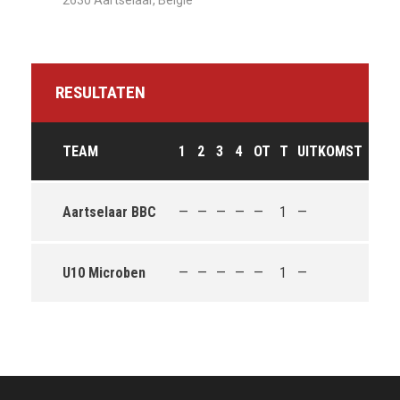
2630 Aartselaar, België
RESULTATEN
TEAM
1
2
3
4
OT
T
UITKOMST
Aartselaar BBC
—
—
—
—
—
1
—
U10 Microben
—
—
—
—
—
1
—