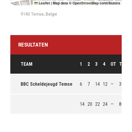
Leaflet
|
Map data ©
OpenStreetMap
contributors
9140 Temse, België
RESULTATEN
TEAM
1
2
3
4
OT
T
U
BBC Scheldejeugd Temse
6
7
14
12
—
39
Lo
14
20
22
24
—
80
Wi