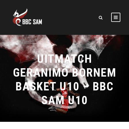
UITMATCH
GERANIMO BORNEM
BASKET U10 – BBC
SAM U10