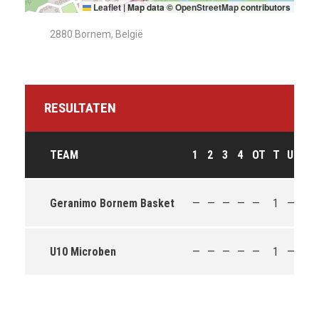
Leaflet
|
Map data ©
OpenStreetMap
contributors
2880 Bornem, België
RESULTATEN
TEAM
1
2
3
4
OT
T
UITK
Geranimo Bornem Basket
—
—
—
—
—
1
—
U10 Microben
—
—
—
—
—
1
—