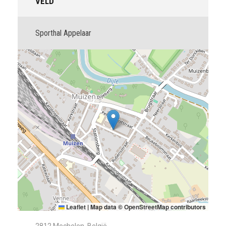
VELD
Sporthal Appelaar
Leaflet
|
Map data ©
OpenStreetMap
contributors