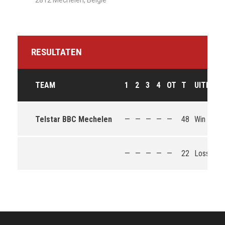
2812 Mechelen, België
RESULTATEN
TEAM
1
2
3
4
OT
T
UITKOM
Telstar BBC Mechelen
—
—
—
—
—
48
Win
—
—
—
—
—
22
Loss