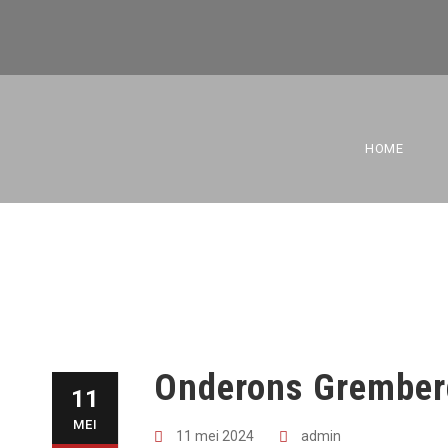
ONDERONS G
HOME
Onderons Grember
11
MEI
11 mei 2024
admin