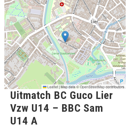
Leaflet
|
Map data ©
OpenStreetMap
contributors
Uitmatch BC Guco Lier
Vzw U14 – BBC Sam
U14 A