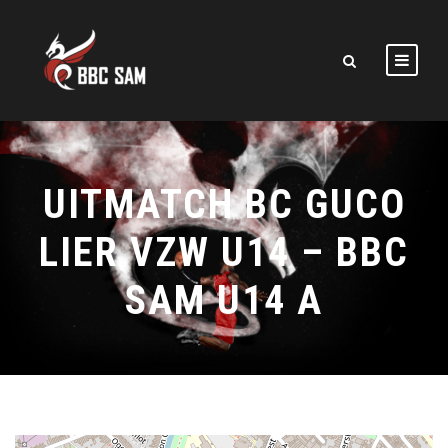
UITMATCH BC GUCO
LIER VZW U14 – BBC
SAM U14 A