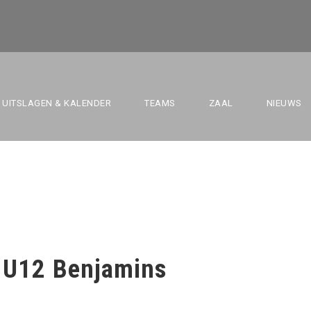
-TERNAT VS U12 B
UITSLAGEN & KALENDER
TEAMS
ZAAL
NIEUWS
 U12 Benjamins