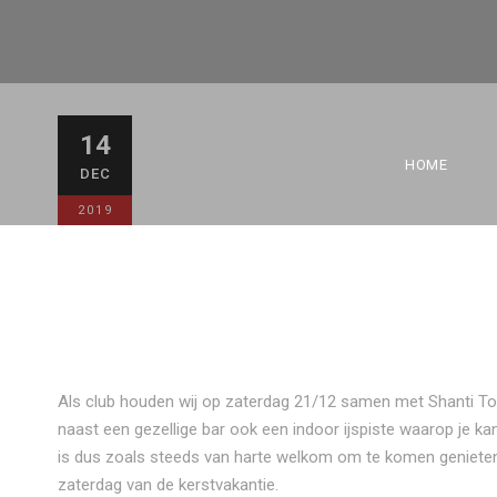
BBC SAM op W
14
HOME
DEC
NIEUWS
0
2019
Als club houden wij op zaterdag 21/12 samen met Shanti To
naast een gezellige bar ook een indoor ijspiste waarop je ka
is dus zoals steeds van harte welkom om te komen genieten 
zaterdag van de kerstvakantie.