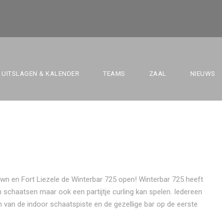
interbar 725
UITSLAGEN & KALENDER
TEAMS
ZAAL
NIEUWS
wn en Fort Liezele de Winterbar 725 open! Winterbar 725 heeft
n schaatsen maar ook een partijtje curling kan spelen. Iedereen
van de indoor schaatspiste en de gezellige bar op de eerste