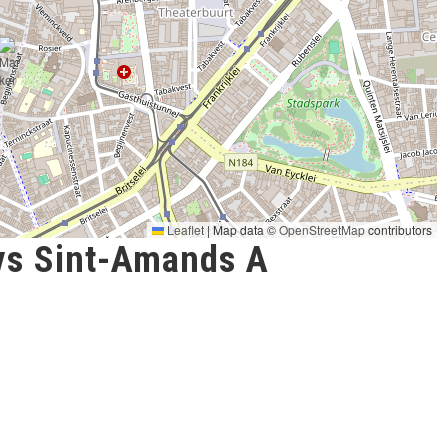
Leaflet
|
Map data ©
OpenStreetMap
contributors
vs Sint-Amands A