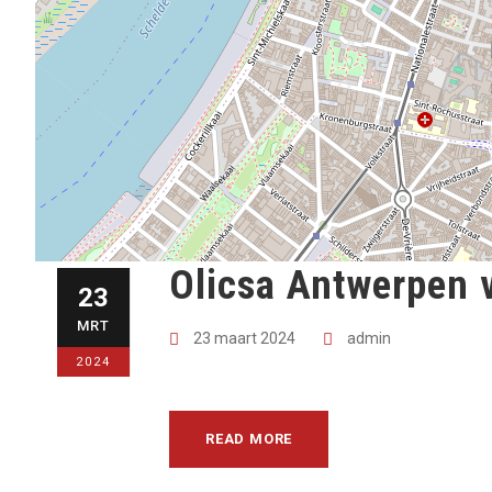
Olicsa Antwerpen 
23
MRT
23 maart 2024
admin
2024
READ MORE